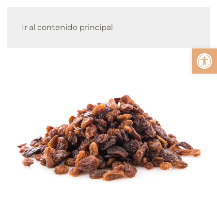
Ir al contenido principal
Abrir